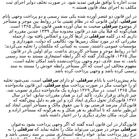
مدت اجاره با توافق طرفین تمدید شود. در صورت تخلف دوایر اجرای ثبت
مکلف به اجرای مفاد قانون هستند.»
در این قانون دو عنصر آورده شده یکی سند رسمی و دو پرداخت وجهی بانام
سرقفلی
، اولین قانونی که در نظام تقنینی ما در روابط بین موجر و مستأجر
از موضوع
سرقفلی
صحبت به میان آورده همین قانون سال ۱۳۶۵ است.
همان‌گونه که قبلاً بیان شد در قانون محدوده سال ۱۳۳۹ چندین مقرره ای
داریم که در کلمه
سرقفلی
در آن‌ها کاربرد و انعکاس یافته بود، ازجمله
مقرراتی که در مورد تملک زمین‌ها بود، تکالیفی که دولت، شهرداری و
مؤسسات عمومی داشتند، نسبت به کسانی که ملکشان را تخلیه می‌کردند؛
اما در روابط موجر و مستأجر کاربردی نداشت. برای اولین بار در قانون
سال ۱۳۶۵، قانون‌گذار گفته که اگر رابطه استیجاری مستند به سند رسمی
باشد، نه سند عادی، دوم وجهی پرداخت‌نشده باشد امکان تخلیه است،
مفهوم مخالف این است که اگر مستأجر رابطه خودش را مستند به سند
رسمی کرده باشد و وجهی پرداخت کرده باشد.
بنام پیش‌پرداخت یا بانام
سرقفلی
، او دارای
سرقفلی
است، نمی‌شود تخلیه
او را خواست مگر در صورت پرداخت مبلغ
سرقفلی
، این قانون ماده‌واحده
سال ۱۳۶۵ است. در سال ۱۳۶۹ دوباره یک ماده‌واحده دیگری تصویب شد،
چیز تازه‌ای برقرار نکرد، تأکید کرد بر همان مقررات سابق، اما در سال
۱۳۷۶ قانون‌گذار تحول دیگری ایجاد کرد و این هم به دلیل پیش‌گفته که
قانون‌گذار مترصد فرصتی بود تا بین حقوق مالک و مستأجر آشتی ایجاد کند.
این‌طور نباشد که تا ابدالدهر به هر شکل و به هرگونه که مستأجر اراده و
میل کرده، مکان تجاری دیگری را در اختیار داشته باشد.
قانون‌گذار در این قانون آمده گفته که اگر وجهی پرداخت بشود به‌عنوان
سرقفلی
موجر در صورتی می‌تواند ملک را تخلیه نماید که
سرقفلی
را به
نرخ روز پرداخت نماید. خواه رابطه استیجاری مبتنی بر سند رسمی باشد و