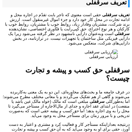
تعریف سرقفلی
تعریف سرقفلی
حقی است معنوی که تاجر بابت تقدّم در اجاره محل و
ادامه تجارت در محل کار خود دارد و جزء اموال غیرمنقول است. ارزش
برند شرکت، مشتریان وفادار زیاد، روابط خوب با مشتریان، روابط خوب با
کارکنان و هر نوع اختراع، حق کپی‌رایت یا فنّاوری اختصاصی، نشان‌دهنده
سرقفلی
است وبه‌عنوان دارایی نامشهود در نظر گرفته می‌شود زیرا یک
دارایی فیزیکی مثل ساختمان یا تجهیزات نیست. در ترازنامه، در بخش
دارایی‌های شرکت، منعکس می‌شود.
ارزیابی سرقفلی
سرقفلی حق کسب و پیشه و تجارت
چیست؟
در عرف جامعه ما و بحث‌های محاوره‌ای، این دو به یک معنی به‌کاربرده
می‌شوند و گاهی از هم تفکیک می‌گردند و با معانی مختلف مطرح می‌شوند؛
اما به‌طورکلی
سرقفلی
مبلغی است که مالک (خواه مالک عین باشد یا
منفعت) در ابتدای عقد اجاره و جدای از مال‌الاجاره از مستأجر می‌گیرد تا
محل را به وی اجاره بدهد؛ اما
حق کسب و پیشه
حقی است که به‌صورت
تدریجی و با مرور زمان برای مستأجر محل به وجود می‌آید.
درنتیجه بعدازاینکه مستأجر کار و فعالیت کرد و مشتری و اعتبار به دست
آورد، حقی برای او به وجود می‌آید که به آن
حق کسب و پیشه و تجارت