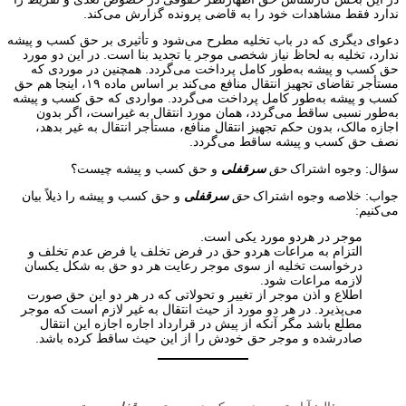
ندارد فقط مشاهدات خود را به قاضی پرونده گزارش می‌کند.
دعوای دیگری که در باب تخلیه مطرح می‌شود و تأثیری بر حق کسب و پیشه
ندارد، تخلیه به لحاظ نیاز شخصی موجر یا تجدید بنا است. در این دو مورد
حق کسب و پیشه به‌طور کامل پرداخت می‌گردد. همچنین در موردی که
مستأجر تقاضای تجهیز انتقال منافع می‌کند بر اساس ماده ۱۹، اینجا هم حق
کسب و پیشه به‌طور کامل پرداخت می‌گردد. مواردی که حق کسب و پیشه
به‌طور نسبی ساقط می‌گردد، همان مورد انتقال به غیراست، اگر بدون
اجازه مالک، بدون حکم تجهیز انتقال منافع، مستأجر انتقال به غیر بدهد،
نصف حق کسب و پیشه ساقط می‌گردد.
سؤال: وجوه اشتراک
حق
سرقفلی
و حق کسب و پیشه چیست؟
جواب: خلاصه وجوه اشتراک
حق
سرقفلی
و حق کسب و پیشه را ذیلاً بیان
می‌کنیم:
موجر در هردو مورد یکی است.
التزام به مراعات هردو حق در فرض تخلف یا فرض عدم تخلف و
درخواست تخلیه از سوی موجر رعایت هر دو حق به شکل یکسان
لازمه مراعات شود.
اطلاع و اذن موجر از تغییر و تحولاتی که در هر دو این حق صورت
می‌پذیرد. در هر دو مورد از حیث انتقال به غیر لازم است که موجر
مطلع باشد مگر آنکه از پیش در قرارداد اجاره اجازه این انتقال
صادرشده و موجر حق خودش را از این حیث ساقط کرده باشد.