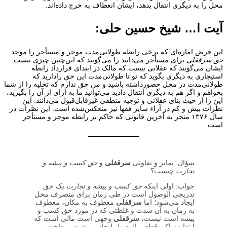
محل را به دیگری انتقال بدهد، ایشان انعطاف به خرج داده‌اند.
آیت ا… شیخ حسین حلی:
این فرض اماره‌ای که برخی رابطه طولانی‌مدت موجر و مستأجر را موجد
حق سرقفلی
برای مستأجر می‌دانند را می‌گویند که این‌چنین چیزی نیست.
ایشان می‌گویند که عقلانی نیست که مالک در ابتدای قرارداد رابطه
استیجاری به دیگری بگوید که تو تا طولانی‌مدت این حق رادارید که
طولانی‌مدت در محل حضورداشته باشید و من حق ندارم که تخلیه را از شما
بخواهم و اگر هم به دیگری انتقال دادید می‌توانید ما به ازای از آن را بگیرید،
این را از حیث بنای عقلانی و توجیه منطقی غیرقابل‌قبول می‌دانند. این
نظرات بیش و کم در آراء سایر فقها نیز منعکس‌شده است. این نظرات در
سال ۱۳۷۶ منجر به آخرین قانونی که حاکم بر رابطه موجر و مستأجر
است.
سؤال: تمایز و تفاوتی
سرقفلی
و
حق کسب و پیشه و
تجارت
چیست؟
جواب: اولی اینکه
حق کسب و پیشه و تجارت
یک حق
تدریجی الوصول است در طی زمان برای متصرف محل
ایجاد می‌شود؛ اما
سرقفلی
معطوف به مکان، معطوف
به زمان به آن شدت و غلظتی که در مورد حق کسب و
پیشه است نیست،
سرقفلی
وجهی است مالی است که
ابتدابه‌ساکن قطعی الوصول ایجاد می‌شود، پرداخت