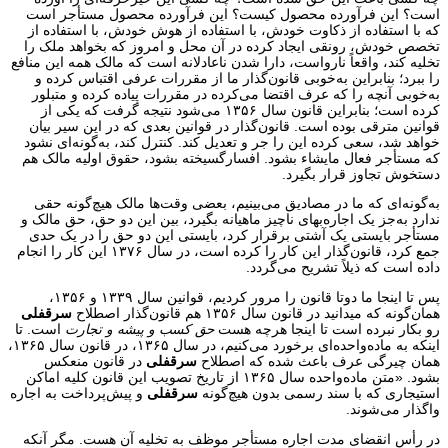
است؟ این فرآورده محصول کیست؟ این فرآورده محصول مستأجر است
که با استفاده از ذکاوت خودش، با استفاده از هوش خودش، با استفاده از
تخصص خودش، رونقی ایجاد کرده در آن محل و امروز که بخواهد ملک را
تخلیه کند، واقعاً نارواست، دارا شدن ناعادلانه است که مالک همه این منافع
را ببرد؛ بنابراین به‌خوبی قانون‌گذار ما از مقررات عرفی اقتباس کرده و
به‌خوبی آنچه را که عرف اقتضا می‌کرده در مقررات پیاده کرده و متبلور
کرده است؛ بنابراین قانون سال ۱۳۵۶ می‌شود نتیجه گرفت که یکی از
قوانین مترقی بوده است. قانون‌گذار در قوانین بعدی که در این سیر بیان
خواهد شد، سعی کرده این را جر و تعدیل کند. کنترل کند، به‌گونه‌ای نشود
که مستأجر فعال مایشاء بشود. افسارگسیخته بشود، حقوق اولیه مالک هم
دستخوش تجاوز قرار بگیرد.
به‌گونه‌ای که ما در مصادیق می‌بینیم، بعضی وقت‌ها مالک هیچ‌گونه حقی
ندارد به‌جز یک اجاره‌بهای ناچیز ماهیانه بگیرد، بین این دو حق، حق مالک و
مستأجر بایستی یک آشتی برقرار کرد، بایستی این دو حق را در یک حدی
جمع کرد، قانون‌گذار این کار را کرده است، در سال ۱۳۷۶ این کار را انجام
داده است که ذیلاً تشریح می‌گردد.
پس تا اینجا ما دوتا قانون را مرور کردیم، قوانین سال ۱۳۳۹ و ۱۳۵۶،
همان‌گونه که میدانید در قانون سال ۱۳۵۶ هم قانون‌گذار اصطلاح
سرقفلی
رو بکار نبرده است تا اینجا هرچه هست
حق کسب و پیشه و تجارت
است. تا
اینکه به ماده‌واحده‌ای برخورد می‌کنیم، در سال ۱۳۶۵، در قانون سال ۱۳۶۵،
همان چیرگی عرف باعث شده که اصطلاح
سرقفلی
در قانون منعکس
بشود. «متن ماده‌واحده سال ۱۳۶۵ از تاریخ تصویب این قانون کلیه اماکن
استیجاری که با سند رسمی بدون هیچ‌گونه
سرقفلی
و پیش‌پرداخت به اجاره
واگذار می‌شوند.
در رأس انقضای مدت اجاره مستأجر موظف به تخلیه آن هست. مگر آنکه