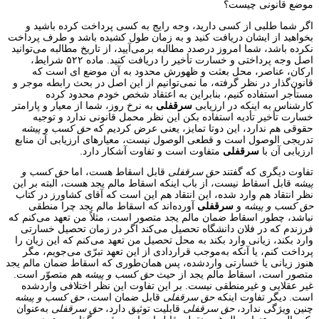
موضع قانونی چیست؟
اگر شما طلبی از کسی دارید، وجه رایج به کسی پرداخت کرده باشید و
بخواهید از ایشان دریافت کنید و به زمان طول کشیده باشد و طرف پرداخت
نکرده باشد، شما امروز درصدد مطالبه برمی‌آیید، از تاریخ مطالبه می‌توانید
اصل وجه پرداختی و خسارت تأخیر را دریافت کنید. ماده ۵۲۲ شرایط،
ارکان، عناصر، محل بعثت و ظهورش محدود به آن موضع ای است که
قانون‌گذار در نظر گرفته، ما نمی‌توانیم از این اصل در بحث رابطه موجر و
مستأجر استفاده کنیم، بنابراین به اعتقاد شخص خودم محدود کرده
کارشناس به اینکه در ارزیابی
سرقفلی
به نرخ روز، شما از معیار و پارامتر
خسارت تأخیر تأدیه استفاده بکن این نظر محمل قانونی ندارد و توجیه
حقوقی هم ندارد، این دوتا تمایز، یعنی عرض کردیم که
حق کسب و پیشه
تدریجی الوصول است و قطعی الوصول نیست، معیارهای ارزیابی آن منابع
ارزیابی آن با
سرقفلی
متفاوت است و تفاوت آشکار دارد.
تفاوت دیگری که گفتند
حق سرقفلی
قابل اسقاط هست، اما
حق کسب و
پیشه
قابل اسقاط نیست، از باب اینکه اسقاط مالم یجد هست، البته بر این
نظر انتقاد هم وارد شده، این انتقاد هم این است که آقای کشاورز در کتاب
حق کسب و پیشه
و
سرقفلی
آورده‌اند که اسقاط مالم یجد چرا منطقی
نباشد، چطور اسقاط ضمان مالم یجد متصور است، مثلاً من تعهد می‌کنم که
فرزندم که در فلان دانشگاه تحصیل می‌کند اگر در زمان تحصیل خسارتی
وارد بکند، زیانی وارد بکند به محل تحصیل من تعهد می‌کنم که این زیان را
پرداخت کنم، یا آنکه به‌موجب قراردادی از این تعهد تبرّی می‌جویم، مگر
هنوز زیانی یا خسارتی واردشده، پس همان‌طوری که اسقاط ضمان مالم یجد
متصور است، اسقاط مالم یجد از حیث
حق کسب و پیشه
هم متصوّر است.
غیر عقلایی و غیرمنطقی نیست. بر این تفاوت این نظر اختلافی واردشده
است. دیگر تفاوت اینکه
حق سرقفلی
قابل ضمان است،
حق کسب و پیشه
چنین ویژگی ندارد،
حق سرقفلی
قابلیت توثیق دارد،
حق سرقفلی
به‌عنوان