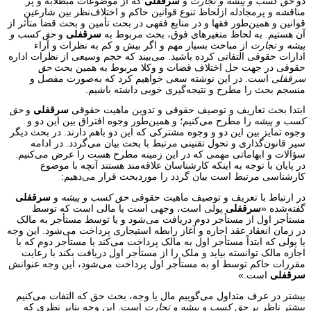
دو
حق کسب و پیشه و تجارت
و
سرقفلی
که از موضوعات مبطلابه و پر
مناقشه و پرمجادله ازلحاظ تنوع قوانین حاکم و اختلاف‌نظر بین شارعین
قوانین و همین‌طور فقها و در منابع فقهی در بحث تأمین و بحث قضا متأثر از
آن هستیم. به لحاظ متغیرهای فوق، بحث مربوط به
سرقفلی
و
حق کسب و
پیشه و تجارت
از مباحث بسیار مهم و اگر بیش و کم به نظرات و آراء
ادارات حقوقی التفاتی کرده باشید. می‌بیند که حجم وسیعی از نظرات اداره
حقوقی در جهت حل اختلاف قضات و وکلا مربوط به همین بحث
حق
سرقفلی
است. در این نوشته سعی خواهیم کرد که به‌صورت مفصل و
منسجم بحث را مطرح و نتیجه‌گیری خوبی داشته باشیم.
ابتدا بحث تعاریف و توصیف حقوقی و تدوین ماهیت حقوقی
سرقفلی
و
حق
کسب و پیشه
را مطرح می‌کنیم؛ و همین‌طور وجوه افتراق بین این دو و
وجوه تمایز بین این دو و وجوه مشترکی که این دو باهم دارند. در بحث دیگر
سیر قانون‌گذاری و تحول تقنینی مرتبط با بحث بیان می‌گردد. در ادامه
سؤالات و ابهاماتی مهمی که در این زمینه مطرح هست را عرض می‌کنیم.
در پایان با توجه به اینکه کارشناسان علاقه‌مند هستند آنچه با موضوع
کارشناسی مرتبط است بیان گردد را موردبحث قرار می‌دهیم:
در ارتباط با تعریف و توصیف ماهیت حقوقی
حق کسب و پیشه
و
سرقفلی
گفته‌شده «
سرقفلی
پولی است، وجهی است یا مالی است که توسط
مستأجر اول از مستأجر دوم دریافت می‌شود و یا توسط مستأجر به مالک
در زمان انعقاد عقد اجاره و آغاز رابطه استیجاری پرداخت می‌شود. این وجه
یا پولی که ابتداً مستأجر اول به مالک پرداخت می‌کند یا مستأجر دوم که با
اجازه مالک توانسته بیاید و ملک را از مستأجر اول دریافت بکند با رعایت
مقررات حاکم توسط او به مستأجر اول پرداخت می‌شود، این وجه عنوانش
سرقفلی
است.»
بیشتر در عرف متداول می‌گوییم مال یا وجه، بحث حق که التفات می‌کنیم
بیشتر ناظر بر
حق کسب و پیشه و تجارت
است. این وجه بنابر نظری که