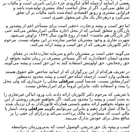
بعضی از اساتید ازجمله آقای لنگرودی جزء دارایی نامرئی است و مالیات بر
آن تعلق نمی‌گیرد. اگر از محل انباشت ایجاد مشتری تولیدشده باشد و
فراوانی مشتری و رونق اقتصادی ایجادشده باشد مالیات بر آن تعلق
نمی‌گیرد و درهرحال یک مال غیرمنقول تغییری است.
اما
حق کسب و پیشه و تجارت
«حقی است برای مستأجر اعم از پیشه‌ور و
بازرگان و متعلق کسانی که از محل اجاره مکانی امرارمعاش می‌کنند حتی
اگر بازرگان هم نباشند». آنچه از روح قانون سال ۱۳۳۹ تراوش می‌شود.
شهرت تجاری و وجود مشتریان عناصر سازنده در این مقوله نیست. مرحوم
دکتر کاتوزیان تعریفی که از
حق کسب و پیشه
ارائه می‌کنند،
می‌گویند حقی است بر مشتریان دائم و سرمایه تجارت‌خانه، در معنای
محدود ایشان اعتقاددارند که اگر مستأجر متصرف در زمان تخلیه بخواهد از
حق رجحانش، حق اولویتش استفاده کنند به این
حق کسب و پیشه
می‌گویند.
در تعریف هرکدام از این بزرگواران که از اساتید شاخص علم حقوق هستند
نقدهایی وارد است. ازجمله اینکه
حق کسب و پیشه
محدود به‌منظور
امرارمعاش نیست، چه‌بسا کسی
سرقفلی
محلی را خریداری کند ولی محل
را ببندد و استفاده نکند، بنابراین لزوماً برای امرارمعاش نیست.
یا تعریفی که مرحوم دکتر کاتوزیان ارائه دادند باب ورود اماکن غیرتجاری را
به بحث
کسب و پیشه
را محدود می‌کنند، اگر بخواهیم تعریف روشنی از این
دو مقوله بخواهیم ارائه بدهیم بایستی همان‌که قانون‌گذار به آن نزدیک شده
را ملاک عمل قرار دهیم و بنابراین می‌توانیم بگوییم
سرقفلی
وجه، امتیاز یا
مالی است که مستأجر به مالک پرداخت می‌کند و درازای آن حقی را بر
منافع محل برای خودش تدارک می‌بیند.
کسب و پیشه
یک حق تدریجی الوصول است که به‌مرورزمان به‌واسطه
حضور مستأجر در محل، ایجاد مشتری، رونق اقتصادی برای او تولید