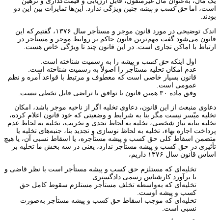
یک مال، به‌عنوان مال غیرمنقول، قابل ارزیابی و قیمت‌گذاری و ترهین
است، اما
حق کسب و پیشه
چنین ویژگی ندارد. این‌ها تمایزات بین این دو
بودند.
اندک توضیحی در مورد قانون موجر و مستأجر سال ۱۳۷۶، گفتیم که این
قانون می‌شود گفت مهم‌ترین قانون حاکم بر روابط موجر و مستأجر در
ارتباط با اماکن تجاری است. در این قانون چند تا ویژگی خاص هست.
اول اینکه
حق کسب و پیشه
را به رسمیت شناخته است.
عدم امکان تخلیه مستأجر را اصولاً به رسمیت شناخته است.
قانون بسیار خاصی است که معطوف و مرتبط با قواعد آمره و نظم
عمومی است.
وفق ماده ۳۰ همین قانون با توافق با تراضی قابل تخطی نیست.
دعاوی منبعث از این قانون، دعاوی تخلیه اگر از ناحیه موجر باشد، امکان
تخلیه میّسر نیست مگر بنا به شرایط و وضعیتی که خود قانون اعلام کرده،
تخلیه بنابه نیاز شخصی، تخلیه به لحاظ تحدی و تخریب، تخلیه به لحاظ عدم
پرداخت اجاره بهاء، تخلیه به لحاظ نوسازی و تجدید بنا، جنبه‌های تخلیه یا
متضمن اسقاط کلی حق کسب و پیشه مستأجره، یا اسقاط نسبی آن، یا هیچ
تأثیری در حق کسب و پیشه مستأجر ندارد، یعنی در سه بخش ما تخلیه بر
اساس قانون سال ۱۳۷۶ داریم،
تخلیه‌ای که مستلزم حق کسب و پیشه مستأجر است با نظر قاضی و
با برآورد کارشناس رسمی دادگستری.
تخلیه‌ای که به‌واسطه تخلف مستأجر مستلزم سقوط کامل حق
کسب و پیشه اوست.
تخلیه‌ای که موجب اسقاط حق کسب و پیشه مستأجر به‌صورت
نسبی است.