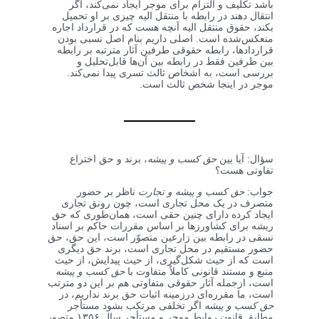
باشد تکلیف و التزام برای موجر ایجاد نمی‌کند، اگر
انتقال دهند در رابطه با منتقل الیه چیزی بر او تحمیل
بکند، حقوق منتقل الیه آنچه هست که در قرارداد اجاره
منعکس‌شده است. اصلی داریم بنام اصل نسبی بودن
قراردادها، رابطه حقوقی طرفین آثار مترتبه بر رابطه
بین طرفین فقط در رابطه بین آن‌ها قابل‌تحلیل و
بررسی است، به اشخاص ثالث تسری پیدا نمی‌کند.
موجر در اینجا شخص ثالث است.
سؤال: آیا بین
حق کسب و پیشه
، برند و حق اختراع
تفاوتی هست؟
جواب:
حق کسب و پیشه و تجارت
ناظر بر حضور
متصرف در یک محل تجاری است، چون رونق تجاری
ایجاد کرده دارای چنین حقی است، همان‌طوری که حق
ریشه برای کشاورزها بر اساس مقررات حاکم بر اسناد
نسقی در رابطه بین زارعین متصوّر است، این حق، حق
حضور مستقیم در محل تجاری است، برند حق دیگری
است که از حیث شکل‌گیری، از حیث پیدایش، از حیث
منبع و مستند قانونی کاملاً متفاوت با
حق کسب و پیشه
است، ازجمله آثار حقوقی متفاوتی هم بر این دو مترتب
است، ما مقرره‌ای درزمینه اثبات حق برند نداریم، در
حق کسب و پیشه
اگر تخلفی مرتکب بشود مستأجر
مطابق قانون روابط موجر و مستأجر سال ۱۳۵۶ متصور