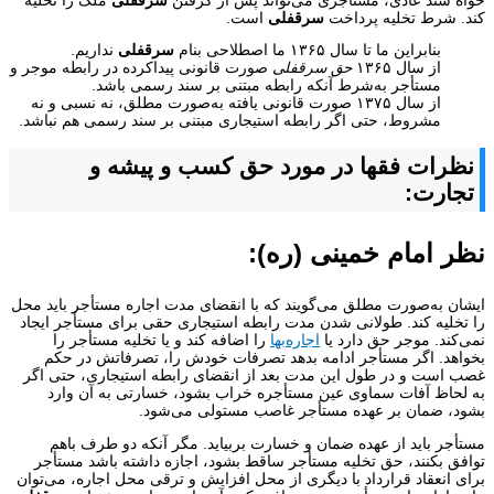
خواه سند عادی، مستأجری می‌تواند پس از گرفتن
سرقفلی
ملک را تخلیه
کند. شرط تخلیه پرداخت
سرقفلی
است.
بنابراین ما تا سال ۱۳۶۵ ما اصطلاحی بنام
سرقفلی
نداریم.
از سال ۱۳۶۵
حق سرقفلی
صورت قانونی پیداکرده در رابطه موجر و
مستأجر به‌شرط آنکه رابطه مبتنی بر سند رسمی باشد.
از سال ۱۳۷۵ صورت قانونی یافته به‌صورت مطلق، نه نسبی و نه
مشروط، حتی اگر رابطه استیجاری مبتنی بر سند رسمی هم نباشد.
نظرات فقها در مورد حق کسب و پیشه و
تجارت:
نظر امام خمینی (ره):
ایشان به‌صورت مطلق می‌گویند که با انقضای مدت اجاره مستأجر باید محل
را تخلیه کند. طولانی شدن مدت رابطه استیجاری حقی برای مستأجر ایجاد
نمی‌کند. موجر حق دارد یا
اجاره‌بها
را اضافه کند و یا تخلیه مستأجر را
بخواهد. اگر مستأجر ادامه بدهد تصرفات خودش را، تصرفاتش در حکم
غصب است و در طول این مدت بعد از انقضای رابطه استیجاری، حتی اگر
به لحاظ آفات سماوی عین مستأجره خراب بشود، خسارتی به آن وارد
بشود، ضمان بر عهده مستأجر غاصب مستولی می‌شود.
مستأجر باید از عهده ضمان و خسارت بربیاید. مگر آنکه دو طرف باهم
توافق بکنند، حق تخلیه مستأجر ساقط بشود، اجازه داشته باشد مستأجر
برای انعقاد قرارداد با دیگری از محل افزایش و ترقی محل اجاره، می‌توان