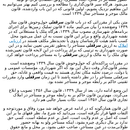
می‌شود. هرگاه سیر قانون‌گذاری را مطالعه و بررسی کنیم بهتر می‌توانیم به
این مفاهیم نزدیک بشویم، اولین قانونی که در این باب واردشده، قانون
مالک موجر و مستأجر سال ۱۳۳۹ است.
متن یکی از مقرراتی که در باب قانون
سرقفلی
حول‌وحوش قانون سال
۱۳۳۹ وضع‌شده را بیان می‌کنیم. ماده ۲ قانون تملیک زمین‌ها برای اجرای
برنامه‌های شهرسازی مصوب سال ۱۳۳۹، هرگاه ملک یا مستغلاتی که در
نقشه شهرداری واقع و برابر این قانون نسبت به آن عمل می‌شود محل
کسب باشد هیئت کارشناسان بدوی یا تجدیدنظر مکلف هستند در
ارزیابی
املاک
به ارزش
سرقفلی
مستأجر را به‌طور تقریبی تعیین نمایند و در این
صورت شهرداری به ترتیبی که برای پرداخت در این لایحه قانون تعیین‌شده
بهای ملک را به مالک و ارزش
سرقفلی
را به مستأجر پرداخت خواهد کرد.
در مقررات پراکنده‌ای که حول‌وحوش قانون سال ۱۳۳۹ وضع‌شده است
بیشتر قانون‌گذار وقت دنبال این بود که اگر شهرداری، مؤسسات عمومی و
یا دولت، درصدد تخلیه مکان تجاری هستند به قیمت واقعی و عادله،
حق
سرقفلی
مستأجر را در نظر داشته باشند تا این زمان
سرقفلی
وارد مقررات
تقنینی حاکم بر رابطه موجر و مستأجر نشده بود.
این وضع ادامه دارد، بعد از سال ۱۳۳۹، قانون سال ۱۳۵۶ تصویب و ابلاغ
می‌گردد، مهم‌ترین قانون حاکم بر به رابطه موجر و مستأجر در املاک
تجاری قانون سال ۱۳۵۶ است. نکات بسیار جالبی هم دارد.
این قانون همان‌گونه که در ادامه عرض خواهد شد مورد وفاق و موردتوجه و
التفات فقها قرار نگرفته است، می‌دانید که شرع ما، نظر فقهای ما بر این
است که اصل بر عدم ولایت است، اصل بر عدم سلطه است، کسی حق
ندارد بر مال دیگری چیره بشود، اینکه مستأجر ولو به بهانه حضور
طولانی‌مدت در عین مستأجرِ، صاحب حقی بشود، بر محل و مانع حقوق