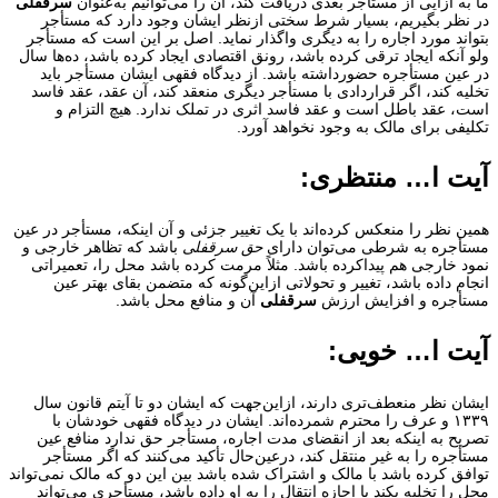
ما به ازایی از مستأجر بعدی دریافت کند، آن را می‌توانیم به‌عنوان
سرقفلی
در نظر بگیریم، بسیار شرط سختی ازنظر ایشان وجود دارد که مستأجر
بتواند مورد اجاره را به دیگری واگذار نماید. اصل بر این است که مستأجر
ولو آنکه ایجاد ترقی کرده باشد، رونق اقتصادی ایجاد کرده باشد، ده‌ها سال
در عین مستأجره حضورداشته باشد. از دیدگاه فقهی ایشان مستأجر باید
تخلیه کند، اگر قراردادی با مستأجر دیگری منعقد کند، آن عقد، عقد فاسد
است، عقد باطل است و عقد فاسد اثری در تملک ندارد. هیچ التزام و
تکلیفی برای مالک به وجود نخواهد آورد.
آیت ا… منتظری:
همین نظر را منعکس کرده‌اند با یک تغییر جزئی و آن اینکه، مستأجر در عین
مستأجره به شرطی می‌توان دارای
حق سرقفلی
باشد که تظاهر خارجی و
نمود خارجی هم پیداکرده باشد. مثلاً مرمت کرده باشد محل را، تعمیراتی
انجام داده باشد، تغییر و تحولاتی ازاین‌گونه که متضمن بقای بهتر عین
مستأجره و افزایش ارزش
سرقفلی
آن و منافع محل باشد.
آیت ا… خویی:
ایشان نظر منعطف‌تری دارند، ازاین‌جهت که ایشان دو تا آیتم قانون سال
۱۳۳۹ و عرف را محترم شمرده‌اند. ایشان در دیدگاه فقهی خودشان با
تصریح به اینکه بعد از انقضای مدت اجاره، مستأجر حق ندارد منافع عین
مستأجره را به غیر منتقل کند، درعین‌حال تأکید می‌کنند که اگر مستأجر
توافق کرده باشد با مالک و اشتراک شده باشد بین این دو که مالک نمی‌تواند
محل را تخلیه بکند یا اجازه انتقال را به او داده باشد، مستأجری می‌تواند