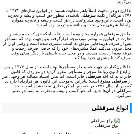
می‌گویند.
لذا این دو در ماهیت کاملاً باهم متفاوت هستند. در قوانین سال‌های ۱۳۲۲ تا
۱۳۷۶ هرگاه از کلمه
سرقفلی
یادشده، منظور
حق کسب و پیشه و تجارت
بوده است. بااین‌وجود مشروعیت در
حق کسب و پیشه و تجارت
همواره
ازلحاظ شرعی محل بحث و مناقشه و تردید بوده است؛
اما
حق سرقفلی
همواره مجاز بوده است. علت اینکه
حق کسب و پیشه و
تجارت
در قوانین ما بیشتر موردتوجه قرارگرفته بدین‌جهت بوده که مستأجر
پس از صرف هزینه‌هایی موفق به کسب مشتری شده است و وقتی او را از
محل بیرون می‌کنند عملاً مشتری‌های خود را که حاصل صرف زحمت و
هزینه بوده از دست می‌دهد و در محل جدید بایستی بار دیگر مدتی وقت
صرف کند تا مشتری جدید پیدا کند.
لذا قانون‌گذار در جهت حمایت از مستأجرها بوده است. از سال ۱۳۷۶ و پس
از ابلاغ قانون روابط موجر و مستأجر، مقرر گردید در مواردی که قانون
جایز بداند که اخذ
سرقفلی
جایز است، اما بدین استناد مطالبه هر وجهی غیر
از
سرقفلی
ممنوع است؛ بنابراین به‌موجب این قانون، هر قرارداد اجاره‌ای
که پس از سال ۱۳۷۶ در خصوص اماکن تجاری منعقدشده است، اخذ
سرقفلی
در آن‌ها جایز، اما
حق کسب و پیشه و تجارت
به مستأجر تعلق
نمی‌گیرد.
انواع سرقفلی
انواع سرقفلی