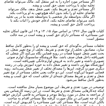
اگر مستأجر مورد اجاره را به غیر منتقل کند، مالک می‌تواند تقاضای
تخلیه نماید با پرداخت نصف حق کسب و پیشه.
اگر مستأجر تعدی و تفریط بکند، تغییر شغل بدهد، مالک می‌تواند
تقاضای تخلیه او را بکند بدون آنکه هیچ‌وجهی به او پرداخت بکند.
اگر مالک به‌واسطه نیاز شخصی یا به‌واسطه تجدید بنا در پی تخلیه
باشد می‌تواند تقاضای تخلیه بکند، ادعای خودش را اثبات بکند با
پرداخت کامل حق کسب و پیشه،
کلیات قانون سال ۱۳۷۶ بر اساس مواد ۱۵، ۱۴ و ۱۹ این قانون امکان تخلیه
عین مستأجره که مستأجر دارای حق کسب و پیشه است در سه حالت
متصوّر است:
تخلفات مستأجر به‌گونه‌ای که حق کسب و پیشه او را به‌طور کامل ساقط
سازد، مصادیق، تخلف از نوع تعدی و تفریط، تخلف از نوع تغییر شغل، در
بحث تغییر شغل عموماً قضات در رویه قضایی نگاه می‌کنند اگر شغلی که
تغییریافته داخل همان صنف باشد، مثلاً فروشگاه سامسونگ لوازم صوتی
تصویری داشته و تغییر دادند به فروش لوازم‌خانگی تغییریافته است،
آموزشگاه مهارتی داشته و تغییر شغل داده به حوزه آموزش ولی در رشته
دیگری صورت گرفته، این‌ها را مصداق تخلف از تغییر شغل نمی‌دانند. رویه
قضایی عموماً این‌گونه است. این دو حالت یعنی تخلف مستأجر از نوع تغییر
شغل و تعدی و تفریط مصداق جنبه‌ای از تخلف است که حق کسب و پیشه
به‌طور کامل ساقط می‌شود.
توضیحی در مورد تعدی و تفریط، این موضوع بسیار محل مناقشه است،
اینکه چه‌کارهایی مصداق تعدی و تفریط است، در این زمینه کارشناس پس
از مراجعه به محل در مورد روابط موجر و مستأجر به قاضی گزارش خواهد
کرد که چه تغییراتی در ملک صورت گرفته مثلاً مستأجر اقدام به ساخت
بالکن کرده است، مثلاً مستأجر کف عین مستأجره را کف‌پوش کرده است،
در این بخش کارشناس حق اظهارنظر حقوقی در خصوص تعدی و تفریط را