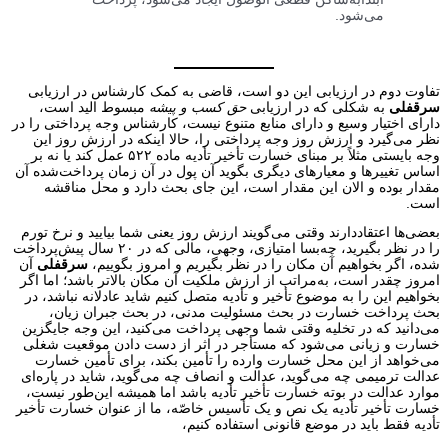
می‌شود.
تفاوت دوم در ارزیابی این دو است، قاضی به کمک کارشناس در ارزیابی
سرقفلی
به شکلی که در ارزیابی
حق کسب و پیشه
مبسوط الید است،
دارای اختیار وسیع و دارای منابع متنوع نیست، کارشناس وجه پرداختی را در
نظر می‌گیرد و ارزش روز وجه پرداختی را، حالا اینکه در ارزش روز این
وجه بایستی مثلاً بر مبنای خسارت تأخیر تأدیه ماده ۵۲۲ عمل کند یا نه بر
اساس تغییرها و معیارهای دیگری بگوید آن پول در آن زمان پرداخت‌شده آن
مقدار بوده و الان این مقدار است، این جای بحث دارد و محل مناقشه
است.
بعضی‌ها اعتقاددارند وقتی می‌گویند ارزش روز یعنی شما بیایید و نرخ تورم
را در نظر بگیرید، چه‌بسا امتیازی، وجهی، مالی که در ۲۰ سال پیش‌پرداخت
شده، اگر بخواهیم آن مکان را در نظر بگیریم و امروز بگوییم،
سرقفلی
آن
امروز چقدر است، به‌مراتب از ارزش ملکیت آن مکان بالاتر باشد؛ اما اگر
بخواهیم این را به موضوع تأخیر و تأدیه متصل کنیم شاید عادلانه نباشد، در
بحث پرداخت خسارت در بحث مسئولیت مدنی، در بحث جبران زیان،
می‌دانید که در تخلیه وقتی شما وجهی پرداخت می‌کنید، این وجه جایگزین
خسارت و زیانی می‌شود که مستأجر در اثر از دست دادن موقعیت شغلی
می‌خواهد از این محل خسارت وارده را تأمین بکند، برای تأمین خسارت
عدالت ترمیمی چه می‌گوید، عدالت و انصاف چه می‌گوید، شاید در پاره‌ای
موارد عدالت در بوته خسارت تأخیر تأدیه باشد اما همیشه این‌طور نیست،
خسارت تأخیر تأدیه یک نص و یک تأسیس خاصّه، ما از عنوان خسارت تأخیر
تأدیه فقط باید در موضع قانونی استفاده کنیم،