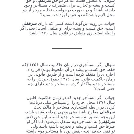
سؤال: آیا متصور هست که هر دو
حق
سرقفلی
و حق
کسب و پیشه و تجارت برای متصرف یا مستأجر وجود
داشته باشد؟ و در صورت درخواست تخلیه موجر از دو
محل لازم باشد که دو حق را پرداخت نماید؟
جواب: در رویه این‌گونه است کسی که دارای
سرقفلی
است، حق کسب و پیشه برای او منتفی است؛ یعنی اگر
رابطه استیجاری منطبق بر قانون سال ۱۳۷۶ باشد.
سؤال: اگر مستأجری در زمان حاکمیت سال ۱۳۵۶ (که
فقط حق کسب و پیشه در آن ملحوظ بوده) قرارداد
اجاره‌ای را منعقد کرده است و از طریق قانونی در
زمان حاکمیت قانون سال ۱۳۷۶ حقوق خودش را به
مستأجر جدید واگذار کرده، مستأجر جدید دارای چه
حقی است؟
جواب: اگر مستأجر جدید که در زمان حاکمیت قانون
سال ۱۳۷۶ محل اجاره را از مستأجر قبلی دریافت
کرده، در رابطه استیجاری مستأجر با مالک بحث
سرقفلی
مطرح باشد یعنی وجهی پرداخت‌شده باشد،
این وجه متعلق به مستأجر جدید است، این حق (
حق
سرقفلی
) به مستأجر دوم منتقل می‌شود؛ اما اگر او
صرفاً
حق کسب و پیشه و تجارت
داشته باشد ولی
توافقی خلاف آنچه حقش بوده با مستأجر دوم داشته