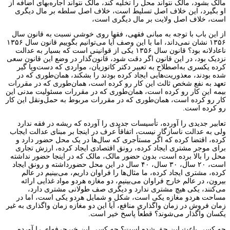
مالک بشود، مالک نتواند محل را تخلیه کند، مالک نتواند اجاره‌بهای اضافه از
او بگیرد، این خلاف اصل تسلیط است، خلاف اصل سلطه بر مال دیگری
است، خلاف اصل ولایت بر مال دیگری است،
از این باب با توجه به مبانی فقهی، فقها روی خوشی نسبت به قانون سال
۱۳۵۶ نشان نمی‌داند، اما با این وصف آیا می‌توانیم بگوییم قانون سال ۱۳۵۶
ناعادلانه بود؟ قانون سال ۱۳۵۶ یکی از قوانینی است که بسیار به عدالت
نزدیک بود، در این قانون اگر دقت شود، قانون‌گذار در وضع این قانون سعی
کرده یکسری به‌اصطلاح به تعبیر دکتر کاتوزیان، مواردی که دست‌وپا گیر
شده بودند، معذوریت‌هایی ایجاد کرده بودند را بشکند، همان‌طوری که در
تعهد به نفع شخص ثالث این کار رو کرده است، همان‌طوری که در مقررات
بیمه این کار رو کرده است، همان‌طوری که در مقررات مسئولیت مدنی این
کار رو کرده است، همان‌طوری که در مقررات مربوط به حمل‌ونقل این کار
رو کرده است.
تعابیر جدیدی را آورده، تأسیسات جدیدی را آورده که ریشه در فقه ندارد
ولی به عدالت ناسازگار نیست، اتفاقاً عرف در اینجا بر مبنای عدالت ایجاب
کرده، اقتضا کرده که اگر مستأجری که سال‌ها در یک محل حضور دارد و
برای موجر مشتری ایجاد کرده، رونق اقتصادی ایجاد کرده، ارزش تجاری
محل را بالا برده است، بدون حضور مالک، مالک که در اینجا حضور نداشته
است، ۲۰ سال، ۳۰ سال، ۴۰ سال در این محل حضورداشته و رونق ایجاد
کرده، مشتری ایجاد کرده، ما مثال‌ها را فراوان داریم، می‌بینیم در عالم
بیرون، در عالم خارج فراوان می‌بینیم، دو مغازه هردو مواد غذایی ارائه
می‌کنند، یکی هیچ مشتری ندارد و دیگری صف طولانی مشتری دارد،
مساحت هردو مغازه یکی است، شکل و شمایل هردو یکی است، اما در
زمان فروش در زمان واگذاری منافع، آیا این دو مغازه زمان واگذاری به غیر
یکسان واگذار می‌شوند؟ قطعاً پاسخ خیر است.
چه کسی باعث این حق شده است؟ چه کسی این خیرحرفه‌ای را آورده