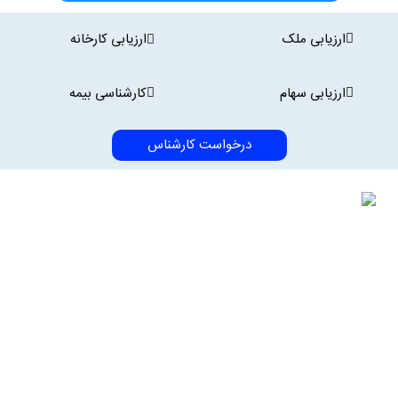
ارزیابی ملک
ارزیابی کارخانه
ارزیابی سهام
کارشناسی بیمه
درخواست کارشناس
آرمان سنجش شبکه یکپارچه کارشناسان کشور
در کشور عمده خدمات کارشناسی در قالب شرکت‌های مهندسین مشاور،
شرکت‌های پیمانکاری و مجموعه شرکت‌های خدماتی ارائه می‌گردد. آرمان
سنجش نخستین شرکت ارائه خدمات کارشناسی ایران است که ارائه خدمات
را با توجه به تحولات فناوری و نیاز مشتریان، به شکل سیستمی و به‌صورت
شبکه سراسری به بازار عرضه کرده و همین امر موجب پیشتازی ما در این
حوزه بوده است.