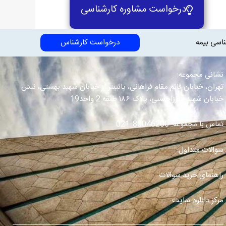
درخواست مشاوره کارشناسی
ناسی بیمه
درخواست کارشناس
نشانی مجموعه:
تهران، خیابان قائم مقام فراهانی، پائینتر از خیابان شهید بهشتی، نبش
خیابان شهید میرزاحسنی، پلاک ۱۸۶ طبقه 2 واحد19
تماس با مجموعه:
86046200-021
سوالات متداول
راهنمای خرید سوالات
مرکز دانلود سایت