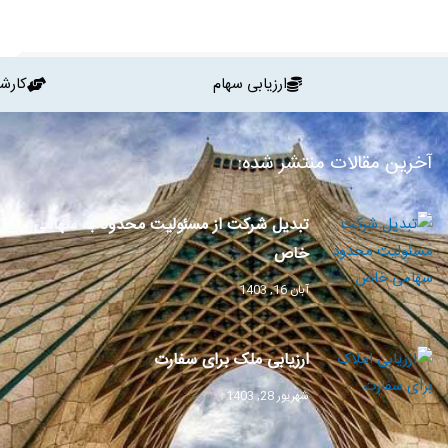
ارزیابی سهام
کارش
آخرین مقالات منتشر شده:
تبدیل شرکت از مسئولیت محدود به سهامی
خاص
آبان 16, 1403
ارزیابی ملک برای سفارت
شهریور 28, 1403