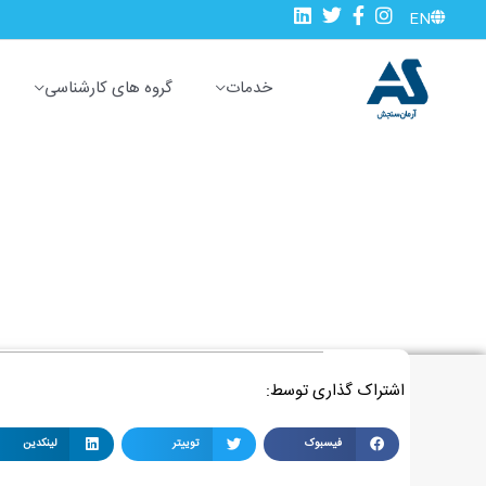
رش
EN
ه
حتوا
خدمات
گروه های کارشناسی
کارشناس رسمی دادگستری رشته محی
خانه
»
کشاورزی و منابع طبیعی
»
کارشناس رسمی دادگستری رشته محیط‌ز
اشتراک گذاری توسط:
فیسبوک
توییتر
لینکدین