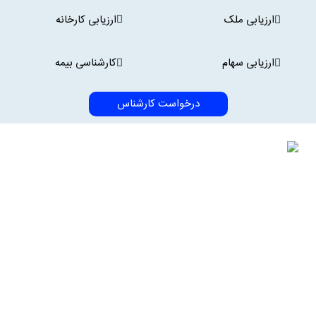
ارزیابی ملک
ارزیابی کارخانه
ارزیابی سهام
کارشناسی بیمه
درخواست کارشناس
آرمان سنجش شبکه یکپارچه کارشناسان کشور
در کشور عمده خدمات کارشناسی در قالب شرکت‌های مهندسین مشاور،
شرکت‌های پیمانکاری و مجموعه شرکت‌های خدماتی ارائه می‌گردد. آرمان
سنجش نخستین شرکت ارائه خدمات کارشناسی ایران است که ارائه خدمات
را با توجه به تحولات فناوری و نیاز مشتریان، به شکل سیستمی و به‌صورت
شبکه سراسری به بازار عرضه کرده و همین امر موجب پیشتازی ما در این
حوزه بوده است.