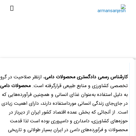
ش
فهرست
اصلی
وا
کارشناس رسمی دادگستری محصولات دامی (پوست، چرم،
سالامبور و روده)
انه
»
کشاورزی و منابع طبیعی
»
کارشناس رسمی دادگستری محصولات دامی (پوست، چرم، سالامبور و
وده)
کارشناس رسمی دادگستری محصولات دامی
، ازنظر صلاحیت در گروه
تخصصی کشاورزی و منابع طبیعی قرارگرفته است.
محصولات دامی
به دلیل استفاده به‌عنوان غذای انسانی و همچنین فرآورده‌هایی که
در جای‌جای زندگی انسانی مورداستفاده دارند، دارای اهمیت زیادی
است. از آنجائی که بخش عمده اقتصاد کشور ایران از دیرباز در
حوزه‌های کشاورزی،
دامداری
و
دامپروری
بود‌ه است لذا قدمت
محصولات و
فرآورده‌های دامی
در ایران بسیار طولانی و تاریخی