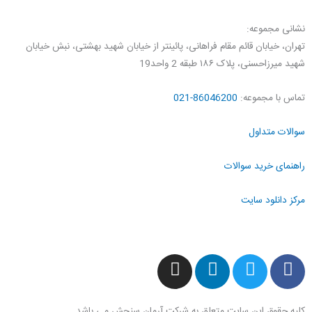
نشانی مجموعه:
تهران، خیابان قائم مقام فراهانی، پائینتر از خیابان شهید بهشتی، نبش خیابان
شهید میرزاحسنی، پلاک ۱۸۶ طبقه 2 واحد19
تماس با مجموعه:
86046200-021
سوالات متداول
راهنمای خرید سوالات
مرکز دانلود سایت
I
L
T
F
n
i
w
a
s
n
i
c
کلیه حقوق این سایت متعلق به شرکت آرمان سنجش می ‌باشد.