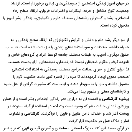
در جهان امروز زندگی اجتماعی از پیچیدگی‌های زیادی برخوردار است. ازدیاد
جمعیت، تنوع مشاغل و حرفه، ابتکارات و اختراعات فراوان، ارتقاء سطح رفاه
اجتماعی، رشد و گسترش رشته‌های مختلف علوم و تکنولوژی، زندگی بشر امروز را
متحول کرده است.
از سو دیگر رشد علم و دانش و افزایش تکنولوژی که ارتقاء سطح زندگی را به
همراه داشته، اختلافات و سوءاستفاده‌های زیادی را نیز باعث شده است که سلب
حقوق دیگری، آسیب به طبقات مختلف جامعه توسط افراد یا گروه‌های خاص و
نادیده گرفتن حقوق ضعیفان توسط قدرتمندان، نمونه‌هایی ازاین‌دست هستند،
لذا برای کنترل و اجرای عدالت مراجع مختلف رسیدگی به اختلافات احتمالی
اصحاب دعوی
ایجاد گردیده‌اند تا سره را از ناسره تمیز داده، حکمیت لازم را
معمول داشته و حق را به حق‌دار دهند و اینجاست که مشورت گرفتن از اهل خبره
و کارشناسان معنی و مفهوم پیدا می‌کند.
پیشینه
کارشناسی
و قدمت آن به درازای عمر زندگی اجتماعی بشر است و از همان
روزهای ابتدای خلقت بشر که وسوسه حضرت آدم در استفاده از گیاه ممنوعه در
بهشت آغاز شد و اختلاف دامن هابیل و قابیل را فراگرفت،
کارشناسی
و قضاوت
آمار و ملاک عمل در حکمیت قرار گرفت.
در قرآن مجید این کتاب بزرگ آسمانی مسلمانان و آخرین قوانین الهی که بر پیامبر