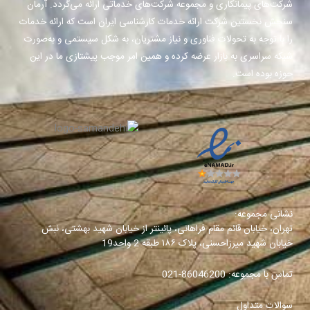
شرکت‌های پیمانکاری و مجموعه شرکت‌های خدماتی ارائه می‌گردد. آرمان
سنجش نخستین شرکت ارائه خدمات کارشناسی ایران است که ارائه خدمات
را با توجه به تحولات فناوری و نیاز مشتریان، به شکل سیستمی و به‌صورت
شبکه سراسری به بازار عرضه کرده و همین امر موجب پیشتازی ما در این
حوزه بوده است.
نشانی مجموعه:
تهران، خیابان قائم مقام فراهانی، پائینتر از خیابان شهید بهشتی، نبش
خیابان شهید میرزاحسنی، پلاک ۱۸۶ طبقه 2 واحد19
تماس با مجموعه:
86046200-021
سوالات متداول