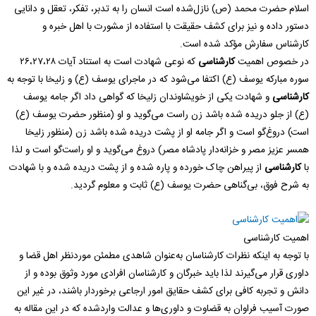
اسلام حضرت محمد (ص) نازل‌شده است انسان را به تدبر، تفکر، تعقل و دانایی
دستور داده و نیز برای کشف حقیقت با استفاده از مشورت با اهل خبره و
کارشناس سفارش مؤکد شده است.
در خصوص اهمیت
کارشناسی
که نوعی شهادت است به استناد آیات ۲۶،۲۷،۲۸
سوره مبارکه یوسف (ع) اکتفا می‌شود که در ماجرای یوسف (ع) و زلیخا با توجه به
کارشناسی
و شهادت یکی از خویشاوندان زلیخا که گواهی داد اگر جامه یوسف
(ع) از جلو دریده شده باشد زن راست می‌گوید و او (منظور حضرت یوسف (ع)
است) دروغ‌گو است و اگر جامه او از پشت دریده شده باشد زن (منظور زلیخا
همسر عزیز مصر و خزانه‌دار پادشاه مصر) دروغ می‌گوید و او راست‌گو است و لذا
با
کارشناسی
از پیراهن چاک خورده و پاره شده و از پشت دریده شده و با شهادت
به شرح فوق، بی‌گناهی حضرت یوسف (ع) ثابت و معلوم گردید.
اهمیت کارشناسی
با توجه به اینکه نظرات کارشناسان به‌عنوان شاهدی مطمئن موردنظر اهل قضا و
داوری قرار می‌گیرند لذا باید خبرگان و کارشناسان افرادی مورد وثوق بوده و از
دانش و تجربه کافی برای کشف حقایق امور ارجاعی برخوردار باشند، در غیر این
صورت آسیب فراوان به قضاوت و داوری‌ها و عدالت واردشده که در این مقاله به