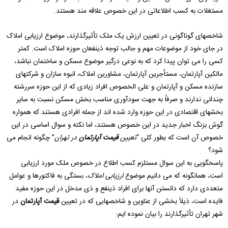
مستغلات به کسب اطلاعاتی در این خصوص علاقه مند هستند.
شاخصهای گوناگونی در تعیین ارزش یک ملک تأثیرگذارند، موضوع ارزیابی املاک
در جای خود از موضوعات مهم و جالب توجه ذینفعان حوزه املاک است. کمتر
کسی را می توان پیدا کرد که به نوعی درگیر موضوع مسکن و ساختمان نباشد،
مالکین آپارتمان، مستأجرین آپارتمان، مشاورین املاک، انبوه سازان و شرکتهای
سازنده مسکن و آپارتمان و علی الخصوص افراد زیادی که از این حوزه سررشته
چندانی ندارند و صرفاً به جهت سودآوری مناسب بخش مسکن نسبت به سایر
بخشهای اقتصادی در این حوزه وارد شده اند از جمله افرادی هستند که همواره
گوش بزنگ اخبار جدید در این خصوص هستند، اما نکته و سوال اساسی در این
خصوص آن است که بطور کلی “
تعیین
قیمت آپارتمان
در تهران
” چگونه انجام می
شود؟
پاسخگویی به این سوال مستلزم کسب اطلاع در خصوص ملک مورد ارزیابی
است، همانگونه که می دانیم موضوع
ارزیابی املاک
، بستگی به فاکتورها و عوامل
متعددی دارد که دانستن آنها برای افراد ذینفع و ذی مدخل در این حوزه مفید
فایده است، ذیلاً بخشی از عناوین و شاخصهایی که در تعیین
قیمت آپارتمان
در
شهر تهران تأثیرگذارند را بیان نموده ایم: