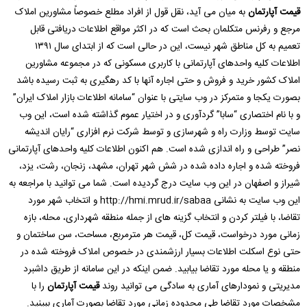
قیمت آپارتمان
به میان می آید، نقل قول از افراد مطلع خصوصاً مشاورین املاک
مرجع و رفرنس متکلمان بحث است که در اکثر مواقع اطلاعات دریافتی قابل
تعمیم به کل مناطق شهر نیست، این در حالی است که از ابتدای سال ۱۳۹۱
اطلاعات کلیه واحدهای آپارتمانی با کاربری مسکونی که در مجموعه مشاورین
املاک کشور خرید و فروش و حتی اجاره آنها با کد رهگیری به ثبت رسیده باشد
بصورت یکجا و متمرکز در وب سایتی با عنوان “سامانه اطلاعات بازار املاک ایران”
و با نام اختصاری “سابا” گردآوری و در اختیار عموم گذاشته شده است، این وب
سایت توسط وزارت راه و شهرسازی و توسط شرکت نرم افزاری “رایان اندیشه
نصر” طراحی و راه اندازی شده است. هم اکنون اطلاعات کلیه واحدهای آپارتمانی
فروخته شده و اجاره داده شده در شش شهر تهران، مشهد، زنجان، رشت، یزد،
شیراز و اصفهان در این وب سایت درج گردیده است. شما می توانید با مراجعه به
این وب سایت به نشانی http://hmi.mrud.ir/sabaa و انتخاب شهر مورد
تقاضا، با فیلتر کردن و انتخاب گزینه های از جمله منطقه شهرداری، محله، بازه
زمانی مورد درخواست، قیمت کل، قیمت هر مترمربع، مساحت، سن ساختمان و
حتی نوع اسکلت اطلاعات بسیار ارزشمندی در خصوص املاک فروخته شده در
منطقه و یا محله مورد تقاضا بیابید. ضمن اینکه در این سامانه از طریق داشبرد
مدیریتی و نمودارهای آماری به سادگی می توانید روند
قیمت آپارتمان
را با
مشخصات مورد تقاضا طی محدوده زمانی مورد تقاضا بصورت آماری ببینید.