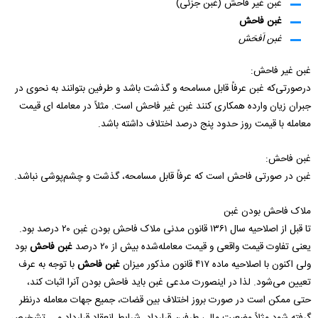
غبن غیر فاحش (غبن جزئی)
غبن فاحش
غبن اَفحَش
غبن غیر فاحش:
درصورتی‌که غبن عرفاً قابل مسامحه و گذشت باشد و طرفین بتوانند به نحوی در
جبران زیان وارده همکاری کنند غبن غیر فاحش است. مثلاً در معامله ای قیمت
معامله با قیمت روز حدود پنج درصد اختلاف داشته باشد.
غبن فاحش:
غبن در صورتی فاحش است که عرفاً قابل مسامحه، گذشت و چشم‌پوشی نباشد.
ملاک فاحش بودن غبن
تا قبل از اصلاحیه سال ۱۳۶۱ قانون مدنی ملاک فاحش بودن غبن ۲۰ درصد بود.
یعنی تفاوت قیمت واقعی و قیمت معامله‌شده بیش از ۲۰ درصد
غبن فاحش
بود
ولی اکنون با اصلاحیه ماده ۴۱۷ قانون مذکور میزان
غبن فاحش
با توجه به عرف
تعیین می‌شود. لذا در اینصورت مدعی غبن باید فاحش بودن آنرا اثبات کند،
حتی ممکن است در صورت بروز اختلاف بین قضات، جمیع جهات معامله درنظر