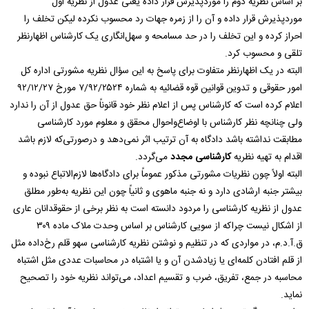
بر اساس نظریه دوم را موردپذیرش قرار داده یعنی عدول از نظریه اول
موردپذیرش قرار داده و آن را از زمره جهات رد محسوب نکرده لیکن تخلف را
احراز کرده و این تخلف را در حد مسامحه و سهل‌انگاری یک کارشناس اظهارنظر
تلقی و محسوب کرد.
البته در یک اظهارنظر متفاوت برای پاسخ به این سؤال نظریه مشورتی اداره کل
امور حقوقی و تدوین قوانین قوه قضائیه به شماره ۷/۹۲/۲۵۲۴ مورخ ۹۲/۱۲/۲۷
اعلام کرده است که کارشناس پس از اعلام نظر خود قانوناً حق عدول از آن را ندارد
ولی چنانچه نظر کارشناس با اوضاع‌واحوال محقق و معلوم مورد کارشناسی
مطابقت نداشته باشد دادگاه به آن ترتیب اثر نمی‌دهد و درصورتی‌که لازم باشد
اقدام به تهیه نظریه
کارشناسی مجدد
می‌گردد.
البته اولاً چون نظریات مشورتی مذکور عموماً برای دادگاه‌ها لازم‌الاتباع نبوده و
بیشتر جنبه ارشادی دارد و نه جنبه ماهوی و ثانیاً چون این نظریه به‌طور مطلق
عدول از نظریه کارشناسی را مردود دانسته است به نظر برخی از حقوقدانان عاری
از اشکال نیست چراکه از سویی کارشناس بر اساس وحدت ملاک ماده ۳۰۹
ق.آ.د.م، در مواردی که در تنظیم و نوشتن نظریه کارشناسی سهو قلم رخ‌داده مثل
از قلم افتادن کلمه‌ای یا زیادشدن آن و یا اشتباه در محاسبات عددی مثل اشتباه
محاسبه در جمع، تفریق، ضرب و تقسیم اعداد، می‌تواند نظریه خود را تصحیح
نماید.