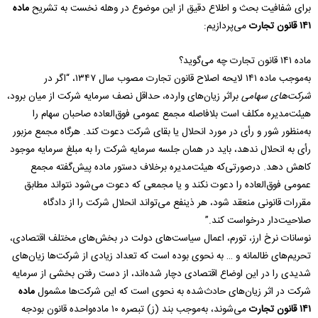
برای شفافیت بحث و اطلاع دقیق از این موضوع در وهله نخست به تشریح
ماده
۱۴۱ قانون تجارت
می‌پردازیم:
ماده ۱۴۱ قانون تجارت چه می‌گوید؟
به‌موجب ماده ۱۴۱ لایحه اصلاح قانون تجارت مصوب سال ۱۳۴۷، “اگر در
شرکت‌های سهامی
براثر زیان‌های وارده، حداقل نصف سرمایه شرکت از میان برود،
هیئت‌مدیره مکلف است بلافاصله مجمع عمومی فوق‌العاده صاحبان سهام را
به‌منظور شور و رأی در مورد انحلال یا بقای شرکت دعوت کند. هرگاه مجمع مزبور
رأی به انحلال ندهد، باید در همان جلسه سرمایه شرکت را به مبلغ سرمایه موجود
کاهش دهد. درصورتی‌که هیئت‌مدیره برخلاف دستور ماده پیش‌گفته مجمع
عمومی فوق‌العاده را دعوت نکند و یا مجمعی که دعوت می‌شود نتواند مطابق
مقررات قانونی منعقد شود، هر ذینفع می‌تواند انحلال شرکت را از دادگاه
صلاحیت‌دار درخواست کند.”
نوسانات نرخ ارز، تورم، اعمال سیاست‌های دولت در بخش‌های مختلف اقتصادی،
تحریم‌های ظالمانه و … به نحوی بوده است که تعداد زیادی از شرکت‌ها زیان‌های
شدیدی را در این اوضاع اقتصادی دچار شده‌اند، از دست رفتن بخشی از سرمایه
شرکت در اثر زیان‌های حادث‌شده به نحوی است که این شرکت‌ها مشمول
ماده
۱۴۱ قانون تجارت
می‌شوند، به‌موجب بند (ز) تبصره ۱۰ ماده‌واحده قانون بودجه