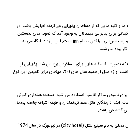
ها و کلبه هایی که از مسافران پذیرایی می‌کردند افزایش یافت. در
لهای قرن 17 و در نخستین سالهای قرن 18، تشکیلاتی برای پذیرایی میهمانان به وجود آمد که نمونه های نخستین
مهمان خانه های امروزی بنیان گذاری هتل ها در جهان، مربوط به برپایی مراکزی به نام inn است. این واژه در انگلیسی به
کار برده می شود.
که بصورت اقامتگاه هایی برای مسافرین برپا می شد. پذیرایی از
میهمانان در مکان هایی به این نام، تا چندین قرن ادامه داشت. واژه هتل از حدود سال های 760 میلادی برای نامیدن این نوع
 کشور انگلستان برای نامیدن مراکز اقامتی استفاده می شود. صنعت هتلداری کنونی
 ابتدا دارندگان هتل فقط ثروتمندان و طبقه اشراف جامعه بودند.
با استفاده از این گونه اماکن در اروپا و در آمریکا با گشایش محلی به نام سیتی هتل (city hotel) در نیویورک در سال 1974