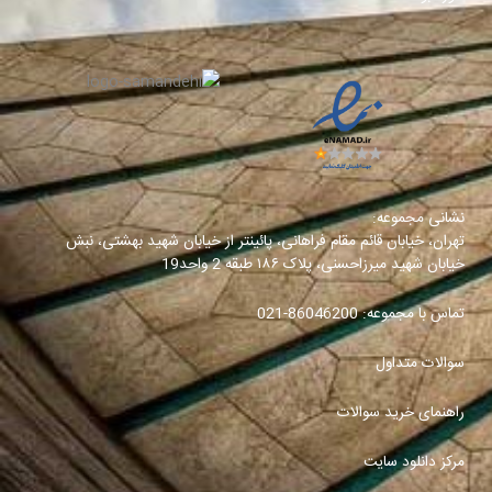
نشانی مجموعه:
تهران، خیابان قائم مقام فراهانی، پائینتر از خیابان شهید بهشتی، نبش
خیابان شهید میرزاحسنی، پلاک ۱۸۶ طبقه 2 واحد19
تماس با مجموعه:
86046200-021
سوالات متداول
راهنمای خرید سوالات
مرکز دانلود سایت